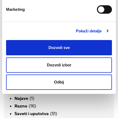
Šta je to webhosting? Evo kako to
Marketing
objašnjavamo
Pokaži detalje
Dozvoli sve
(3)
AI
(10)
Bezbednost
Dozvoli izbor
(1)
CSS i Dizajn
(9)
Domeni
Odbij
(6)
E-trgovina
(4)
Kampanje
(1)
Najave
(16)
Razno
(51)
Saveti i uputstva