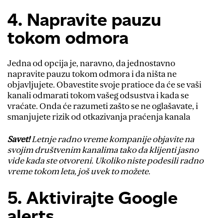
4. Napravite pauzu
tokom odmora
Jedna od opcija je, naravno, da jednostavno
napravite pauzu tokom odmora i da ništa ne
objavljujete. Obavestite svoje pratioce da će se vaši
kanali odmarati tokom vašeg odsustva i kada se
vraćate. Onda će razumeti zašto se ne oglašavate, i
smanjujete rizik od otkazivanja praćenja kanala
Savet!
Letnje radno vreme kompanije objavite na
svojim društvenim kanalima tako da klijenti jasno
vide kada ste otvoreni. Ukoliko niste podesili radno
vreme tokom leta, još uvek to možete.
5. Aktivirajte Google
alerts