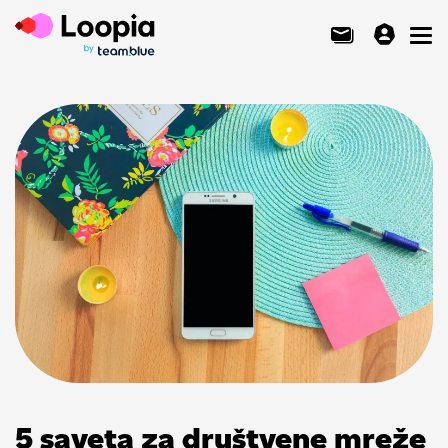
Toggl
5 saveta za društvene mreže