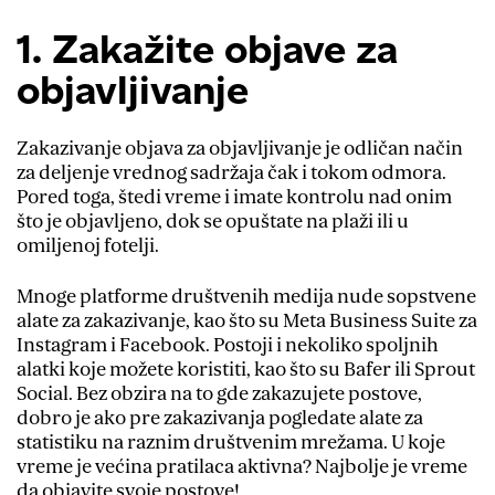
1. Zakažite objave za
objavljivanje
Zakazivanje objava za objavljivanje je odličan način
za deljenje vrednog sadržaja čak i tokom odmora.
Pored toga, štedi vreme i imate kontrolu nad onim
što je objavljeno, dok se opuštate na plaži ili u
omiljenoj fotelji.
Mnoge platforme društvenih medija nude sopstvene
alate za zakazivanje, kao što su Meta Business Suite za
Instagram i Facebook. Postoji i nekoliko spoljnih
alatki koje možete koristiti, kao što su Bafer ili Sprout
Social. Bez obzira na to gde zakazujete postove,
dobro je ako pre zakazivanja pogledate alate za
statistiku na raznim društvenim mrežama. U koje
vreme je većina pratilaca aktivna? Najbolje je vreme
da objavite svoje postove!