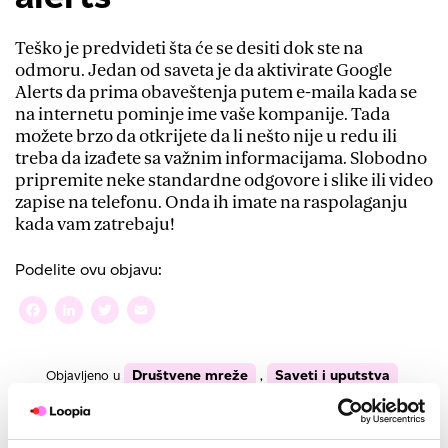
Teško je predvideti šta će se desiti dok ste na
odmoru. Jedan od saveta je da aktivirate Google
Alerts da prima obaveštenja putem e-maila kada se
na internetu pominje ime vaše kompanije. Tada
možete brzo da otkrijete da li nešto nije u redu ili
treba da izađete sa važnim informacijama. Slobodno
pripremite neke standardne odgovore i slike ili video
zapise na telefonu. Onda ih imate na raspolaganju
kada vam zatrebaju!
Podelite ovu objavu:
Facebook
LinkedIn
Twitter
Email
Društvene mreže
Saveti i uputstva
Objavljeno u
,
Oznake
društvene mreže
20.06 2024
autor
Loopia