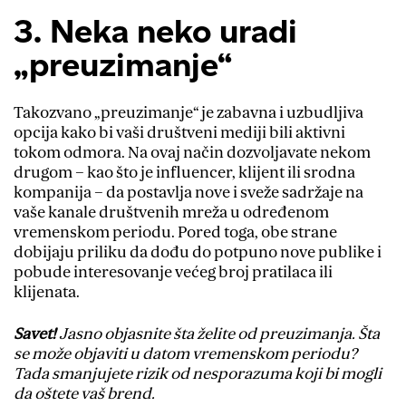
3. Neka neko uradi
„preuzimanje“
Takozvano „preuzimanje“ je zabavna i uzbudljiva
opcija kako bi vaši društveni mediji bili aktivni
tokom odmora. Na ovaj način dozvoljavate nekom
drugom – kao što je influencer, klijent ili srodna
kompanija – da postavlja nove i sveže sadržaje na
vaše kanale društvenih mreža u određenom
vremenskom periodu. Pored toga, obe strane
dobijaju priliku da dođu do potpuno nove publike i
pobude interesovanje većeg broj pratilaca ili
klijenata.
Savet!
Jasno objasnite šta želite od preuzimanja. Šta
se može objaviti u datom vremenskom periodu?
Tada smanjujete rizik od nesporazuma koji bi mogli
da oštete vaš brend.