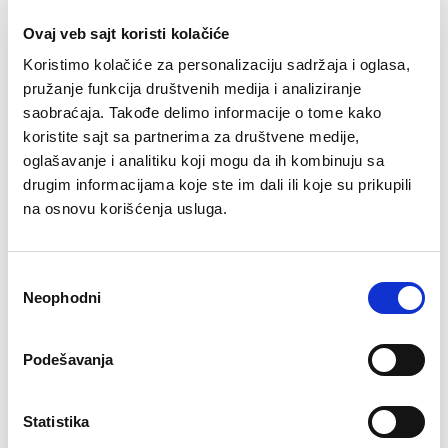
Ovaj veb sajt koristi kolačiće
Koristimo kolačiće za personalizaciju sadržaja i oglasa,
pružanje funkcija društvenih medija i analiziranje
saobraćaja. Takođe delimo informacije o tome kako
koristite sajt sa partnerima za društvene medije,
Zašto je važno nadograditi PHP za
vašu veb stranicu
oglašavanje i analitiku koji mogu da ih kombinuju sa
drugim informacijama koje ste im dali ili koje su prikupili
Kako funkcioniše AI asistent u
na osnovu korišćenja usluga.
WordPress-u
Da li su moji podaci bezbedni uz
Избор
pomoć veštačke inteligencije?
Neophodni
сагласности
Google Merchant Center za početnike
Podešavanja
Bilteni – pametan način da povećate
Statistika
prodaju