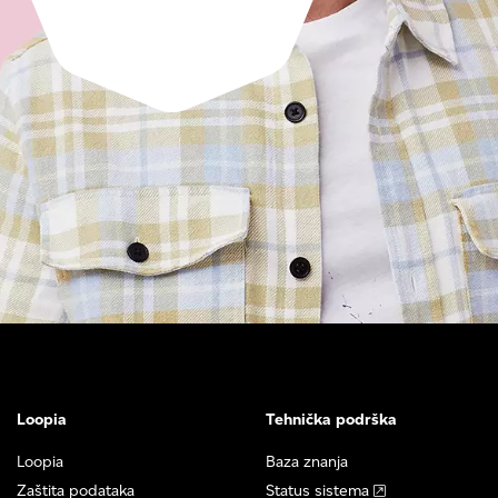
Loopia
Tehnička podrška
Loopia
Baza znanja
Zaštita podataka
Status sistema