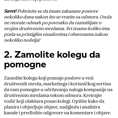
Savet!
Pobrinite se da imate zakazane postove
nekoliko dana nakon što se vratite sa odmora. Onda
ne morate odmah po povratku da razmišljate o
svojim društvenim mrežama. Svi znamo koliko ima
posla sa pristiglim emailovima i obavezama nakon
nekoliko nedelja!
2. Zamolite kolegu da
pomogne
Zamolite kolegu koji poznaje poslove u vezi
društvenih mreža, marketinga i korisničkog servisa
da vam pomogne u održavanju naloga kompanije na
društvenim mrežama tokom odmora. Kreirajte
vodič koji olakšava posao kolegi. Opišite kako da
planira i objavljuje objave, nadgleda i analizira
kanale i predložite odgovore na komentare i objave.