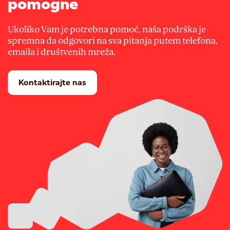
pomogne
Ukoliko Vam je potrebna pomoć, naša podrška je
spremna da odgovori na sva pitanja putem telefona,
emaila i društvenih mreža.
Kontaktirajte nas