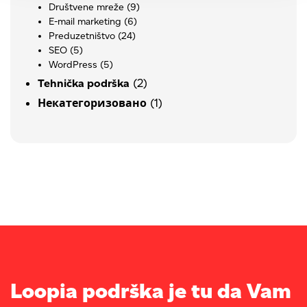
Društvene mreže
(9)
E-mail marketing
(6)
Preduzetništvo
(24)
SEO
(5)
WordPress
(5)
(2)
Tehnička podrška
(1)
Некатегоризовано
Loopia podrška je tu da Vam