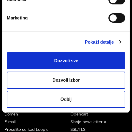
Loopia
Baza znanja
Zaštita podataka
Status sistema
Marketing
Uslovi korišćenja
Platite račun karticom
Copyright
Kontaktirajte nas
Pokaži detalje
Distributer
Dozvoli sve
Postanite distributer Loopia
usluga
Dozvoli izbor
Sve usluge
Odbij
Boost
Loopia Starter
Domen
Opencart
E-mail
Slanje newsletter-a
Preselite se kod Loopie
SSL/TLS