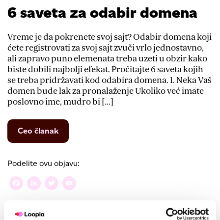
6 saveta za odabir domena
Vreme je da pokrenete svoj sajt? Odabir domena koji
ćete registrovati za svoj sajt zvuči vrlo jednostavno,
ali zapravo puno elemenata treba uzeti u obzir kako
biste dobili najbolji efekat. Pročitajte 6 saveta kojih
se treba pridržavati kod odabira domena. 1. Neka Vaš
domen bude lak za pronalaženje Ukoliko već imate
poslovno ime, mudro bi […]
from
Ceo članak
6
saveta
za
Podelite ovu objavu:
odabir
domena
Facebook
LinkedIn
Twitter
Email
Domeni
Saveti i uputstva
Objavljeno u
,