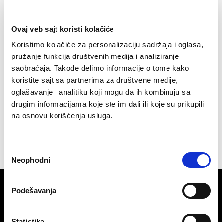
Oznake
domen
,
internet adresa
,
sajt
,
web adresa
,
web strana
16.05 2016
Ovaj veb sajt koristi kolačiće
autor
Loopia
Koristimo kolačiće za personalizaciju sadržaja i oglasa,
pružanje funkcija društvenih medija i analiziranje
saobraćaja. Takođe delimo informacije o tome kako
koristite sajt sa partnerima za društvene medije,
oglašavanje i analitiku koji mogu da ih kombinuju sa
drugim informacijama koje ste im dali ili koje su prikupili
Navigacija
«
1
…
4
5
6
na osnovu korišćenja usluga.
članaka
Избор
Neophodni
сагласности
Podešavanja
Loopia
Tehnička podrška
Statistika