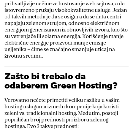
prihvatljivije načine za hostovanje web sajtova, a da
istovremeno pružaju visokokvalitetne usluge. Jedan
od takvih metoda je da se osigura da se data centri
napajaju zelenom strujom, odnosno električnom
energijom generisanom iz obnovljivih izvora, kao što
su vetrenjače ili solarna energija. Korišćenje manje
električne energije proizvodi manje emisije
ugljenika – čime se značajno smanjuje uticaj na
životnu sredinu.
Zašto bi trebalo da
odaberem Green Hosting?
Verovatno nećete primetiti veliku razliku u vašim
hosting uslugama između kompanije koja koristi
zeleni vs. tradicionalni hosting. Međutim, postoji
popriličan broj prednosti pri izboru zelenog
hostinga. Evo 3 takve prednosti: