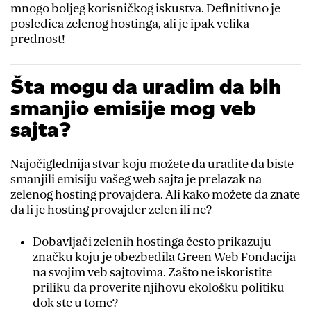
mnogo boljeg korisničkog iskustva. Definitivno je
posledica zelenog hostinga, ali je ipak velika
prednost!
Šta mogu da uradim da bih
smanjio emisije mog veb
sajta?
Najočiglednija stvar koju možete da uradite da biste
smanjili emisiju vašeg web sajta je prelazak na
zelenog hosting provajdera. Ali kako možete da znate
da li je hosting provajder zelen ili ne?
Dobavljači zelenih hostinga često prikazuju
značku koju je obezbedila Green Web Fondacija
na svojim veb sajtovima. Zašto ne iskoristite
priliku da proverite njihovu ekološku politiku
dok ste u tome?