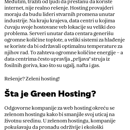
Međutim, tražiti od ljudi da prestanu da koriste
internet, nije realno rešenje. Hosting provajderi
moraju da budu lideri stvarnih promena unutar
industrije. Na kraju krajeva, data centri u kojima
čuvaju svoje hostovane veb lokacije su veliki deo
problema. Serveri unutar data centara generišu
ogromne količine toplote, a veliki sistemi za hlađenje
se koriste da bi održavali optimalnu temperature za
njihov rad. To zahteva ogromne količine energije – a
data centrima često upravlja „prljava“ struja iz
fosilnih goriva, kao što su ugalj, nafta i gas.
Rešenje? Zeleni hosting!
Šta je Green Hosting?
Odgovorne kompanije za web hosting okreću se
zelenom hostingu kako bi smanjile svoj uticaj na
životnu sredinu. U zelenom hostingu, kompanije
pokušavaju da pronađu održivije i ekološki