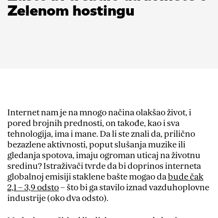
Zelenom hostingu
Internet nam je na mnogo načina olakšao život, i
pored brojnih prednosti, on takođe, kao i sva
tehnologija, ima i mane. Da li ste znali da, prilično
bezazlene aktivnosti, poput slušanja muzike ili
gledanja spotova, imaju ogroman uticaj na životnu
sredinu? Istraživači tvrde da bi doprinos interneta
globalnoj emisiji staklene bašte mogao da
bude čak
2,1 – 3,9 odsto
– što bi ga stavilo iznad vazduhoplovne
industrije (oko dva odsto).