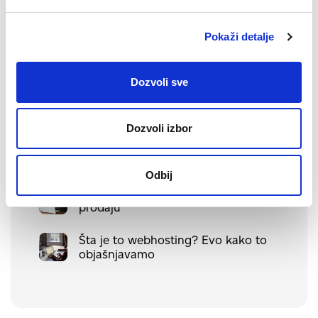
Zašto je važno nadograditi PHP za
vašu veb stranicu
Pokaži detalje
Kako funkcioniše AI asistent u
WordPress-u
Dozvoli sve
Da li su moji podaci bezbedni uz
pomoć veštačke inteligencije?
Dozvoli izbor
Google Merchant Center za početnike
Odbij
Bilteni – pametan način da povećate
prodaju
Šta je to webhosting? Evo kako to
objašnjavamo