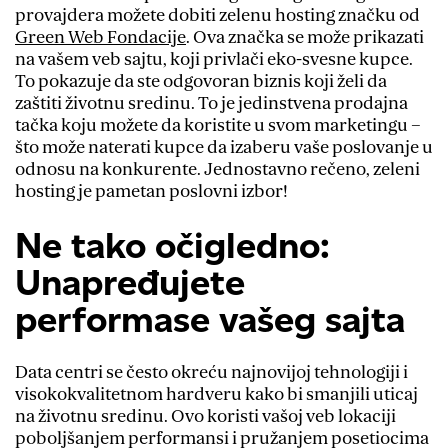
provajdera možete dobiti zelenu hosting značku od
Green Web Fondacije
. Ova značka se može prikazati
na vašem veb sajtu, koji privlači eko-svesne kupce.
To pokazuje da ste odgovoran biznis koji želi da
zaštiti životnu sredinu. To je jedinstvena prodajna
tačka koju možete da koristite u svom marketingu –
što može naterati kupce da izaberu vaše poslovanje u
odnosu na konkurente. Jednostavno rečeno, zeleni
hosting je pametan poslovni izbor!
Ne tako očigledno:
Unapređujete
performase vašeg sajta
Data centri se često okreću najnovijoj tehnologiji i
visokokvalitetnom hardveru kako bi smanjili uticaj
na životnu sredinu. Ovo koristi vašoj veb lokaciji
poboljšanjem performansi i pružanjem posetiocima