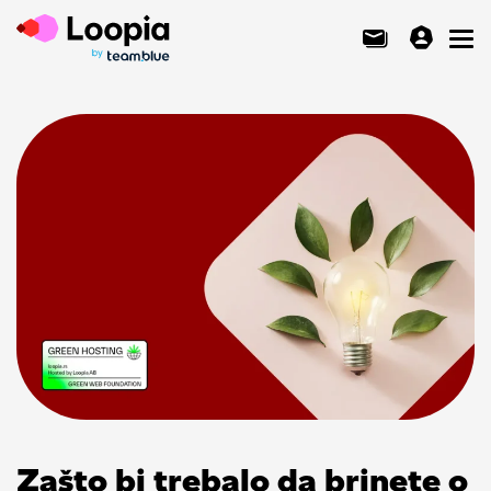
Toggl
Zašto bi trebalo da brinete o