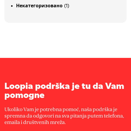
(1)
Некатегоризовано
Loopia podrška je tu da Vam
pomogne
Ukoliko Vam je potrebna pomoć, naša podrška je
spremna da odgovori na sva pitanja putem telefona,
emaila i društvenih mreža.