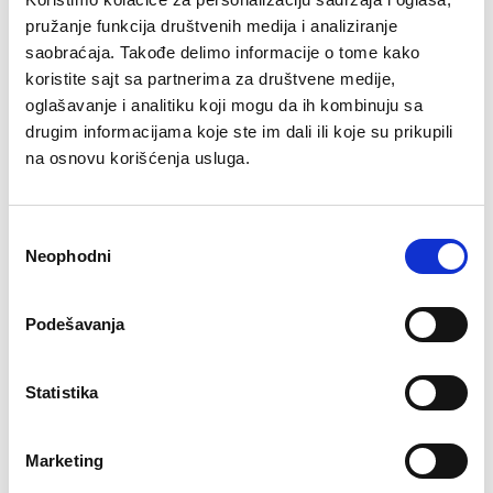
Sjajne vesti!
pružanje funkcija društvenih medija i analiziranje
saobraćaja. Takođe delimo informacije o tome kako
Onda se vaš web sajt napaja i zelenim hostingom!
koristite sajt sa partnerima za društvene medije,
Više o našoj politici zaštite životne sredine pročitajte
oglašavanje i analitiku koji mogu da ih kombinuju sa
OVDE
.
drugim informacijama koje ste im dali ili koje su prikupili
na osnovu korišćenja usluga.
Podelite ovu objavu:
Facebook
LinkedIn
Twitter
Email
Избор
Neophodni
сагласности
Preduzetništvo
Saveti i uputstva
Objavljeno u
,
22.04 2024
Podešavanja
autor
Loopia
Statistika
Marketing