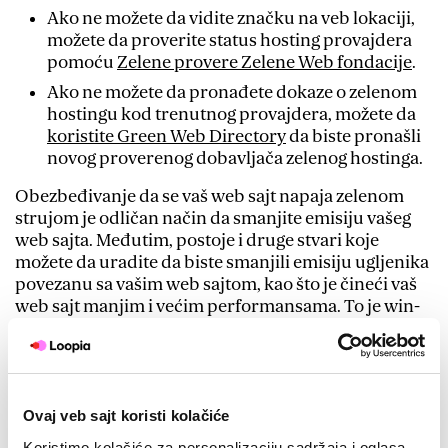
Ako ne možete da vidite značku na veb lokaciji,
možete da proverite status hosting provajdera
pomoću
Zelene provere Zelene Web fondacije
.
Ako ne možete da pronađete dokaze o zelenom
hostingu kod trenutnog provajdera, možete da
koristite Green Web Directory
da biste pronašli
novog proverenog dobavljača zelenog hostinga.
Obezbeđivanje da se vaš web sajt napaja zelenom
strujom je odličan način da smanjite emisiju vašeg
web sajta. Međutim, postoje i druge stvari koje
možete da uradite da biste smanjili emisiju ugljenika
povezanu sa vašim web sajtom, kao što je čineći vaš
web sajt manjim i većim performansama. To je win-
win za vaš sajt, vaše posetioce i klimu!
Da li je Loopia Vaš
hosting provajder?
Ovaj veb sajt koristi kolačiće
Koristimo kolačiće za personalizaciju sadržaja i oglasa,