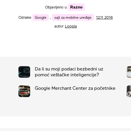
Razno
Objavljeno u
Oznake
Google
,
sajt za mobilne uređaje
12.11 2016
autor
Loopia
Da li su moji podaci bezbedni uz
pomoć veštačke inteligencije?
Google Merchant Center za početnike