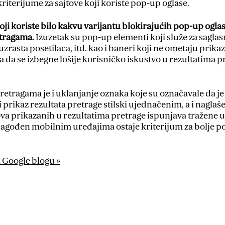
riterijume za sajtove koji koriste pop-up oglase.
 koji koriste bilo kakvu varijantu blokirajućih pop-up oglas
etragama.
Izuzetak su pop-up elementi koji služe za saglas
rasta posetilaca, itd. kao i baneri koji ne ometaju prikaz 
a da se izbegne lošije korisničko iskustvo u rezultatima p
etragama je i uklanjanje oznaka koje su označavale da je
 prikaz rezultata pretrage stilski ujednačenim, a i naglaš
va prikazanih u rezultatima pretrage ispunjava tražene u
ilagođen mobilnim uređajima ostaje kriterijum za bolje p
 Google blogu »