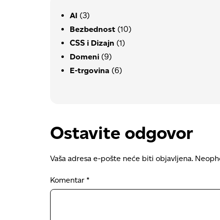
AI
(3)
Bezbednost
(10)
CSS i Dizajn
(1)
Domeni
(9)
E-trgovina
(6)
Ostavite odgovor
Vaša adresa e-pošte neće biti objavljena.
Neopho
Komentar
*