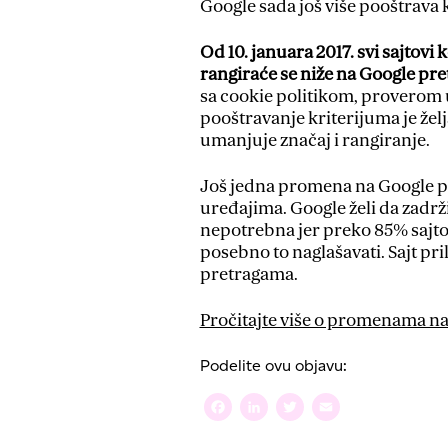
Google sada još više pooštrava k
Od 10. januara 2017. svi sajtovi
rangiraće se niže na Google pr
sa cookie politikom, proverom uz
pooštravanje kriterijuma je želj
umanjuje značaj i rangiranje.
Još jedna promena na Google pr
uređajima. Google želi da zadrži
nepotrebna jer preko 85% sajto
posebno to naglašavati. Sajt pr
pretragama.
Pročitajte više o promenama na
Podelite ovu objavu:
Facebook
LinkedIn
Twitter
Email