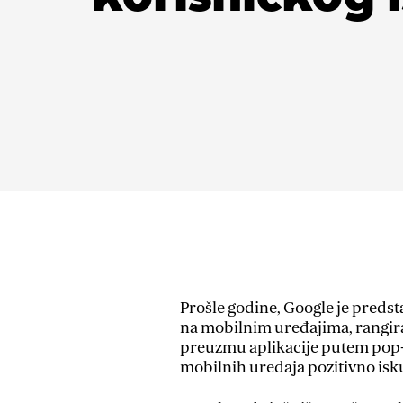
Prošle godine, Google je predst
na mobilnim uređajima, rangiraj
preuzmu aplikacije putem pop-u
mobilnih uređaja pozitivno isku