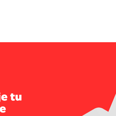
e tu
e