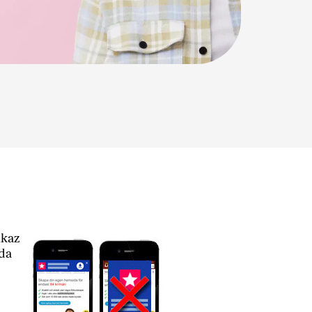
ikaz
 da