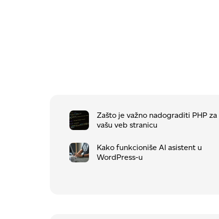
Zašto je važno nadograditi PHP za
vašu veb stranicu
Kako funkcioniše AI asistent u
WordPress-u