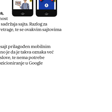
a,
nost
sadržaja sajta. Razlog za
retrage, te se ovakvim sajtovima
 sajt prilagođen mobilnim
eno je da je takva oznaka već
slove, te nema potrebe
ozicioniranje u Google