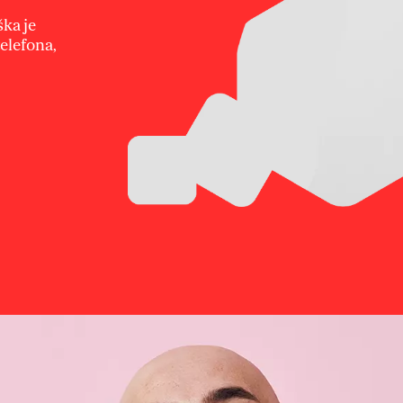
ka je
elefona,