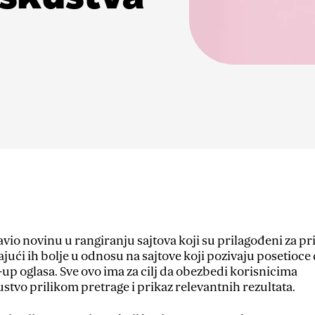
avio novinu u rangiranju sajtova koji su prilagođeni za pr
ući ih bolje u odnosu na sajtove koji pozivaju posetioce
p oglasa. Sve ovo ima za cilj da obezbedi korisnicima
stvo prilikom pretrage i prikaz relevantnih rezultata.