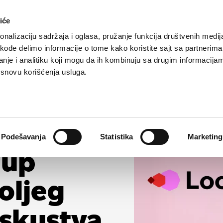
Napravite sajt
Domen
Hosting
Naruč
iće
nalizaciju sadržaja i oglasa, pružanje funkcija društvenih medija
akođe delimo informacije o tome kako koristite sajt sa partnerima
nje i analitiku koji mogu da ih kombinuju sa drugim informacija
a osnovu korišćenja usluga.
ničava
Podešavanja
Statistika
Marketing
-up
oljeg
iskustva