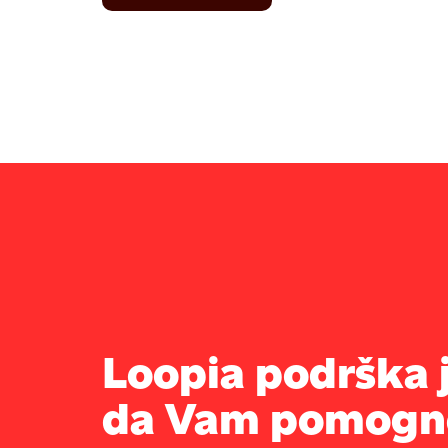
Loopia podrška j
da Vam pomogn