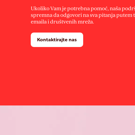
Ukoliko Vam je potrebna pomoć, naša podrš
spremna da odgovori na sva pitanja putem t
emaila i društvenih mreža.
Kontaktirajte nas