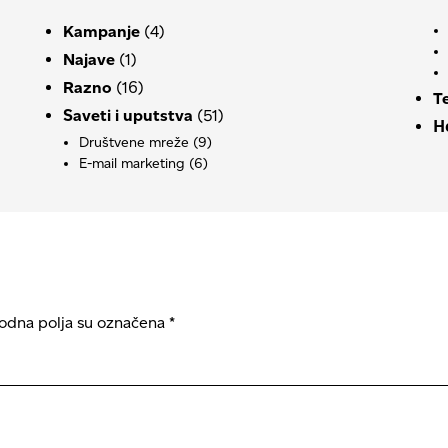
Kampanje
(4)
Najave
(1)
Razno
(16)
T
Saveti i uputstva
(51)
Н
Društvene mreže
(9)
E-mail marketing
(6)
dna polja su označena
*