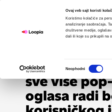
Ovaj veb sajt koristi kolač
Koristimo kolačiće za perso
analiziranje saobraćaja. T
društvene medije, oglašava
dali ili koje su prikupili n
Google ogra
Избор
Neophodni
сагласности
sve više pop
oglasa radi b
korisničkog 