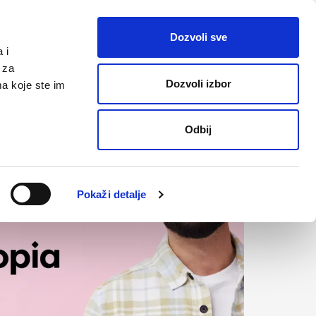
ite
Dozvoli sve
 i
 za
Dozvoli izbor
ma koje ste im
Odbij
Pokaži detalje