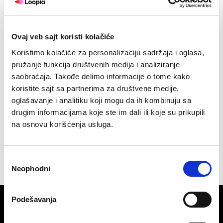
više
pop-
Facebook
LinkedIn
Twitter
Email
up
oglasa
Ovaj veb sajt koristi kolačiće
Razno
Objavljeno u
radi
Koristimo kolačiće za personalizaciju sadržaja i oglasa,
boljeg
Oznake
Google
,
sajt za mobilne uređaje
12.11 2016
pružanje funkcija društvenih medija i analiziranje
korisničkog
iskustva
saobraćaja. Takođe delimo informacije o tome kako
autor
Loopia
koristite sajt sa partnerima za društvene medije,
oglašavanje i analitiku koji mogu da ih kombinuju sa
drugim informacijama koje ste im dali ili koje su prikupili
na osnovu korišćenja usluga.
Избор
Neophodni
сагласности
Podešavanja