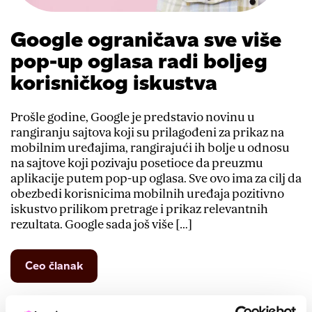
Google ograničava sve više
pop-up oglasa radi boljeg
korisničkog iskustva
Prošle godine, Google je predstavio novinu u
rangiranju sajtova koji su prilagođeni za prikaz na
mobilnim uređajima, rangirajući ih bolje u odnosu
na sajtove koji pozivaju posetioce da preuzmu
aplikacije putem pop-up oglasa. Sve ovo ima za cilj da
obezbedi korisnicima mobilnih uređaja pozitivno
iskustvo prilikom pretrage i prikaz relevantnih
rezultata. Google sada još više […]
from
Ceo članak
Google
ograničava
sve
Podelite ovu objavu: