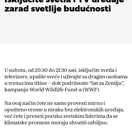
zarad svetlije budućnosti
U subotu, od 20:30 do 21:30 sati, isključite svetla i
televizore, upalite sveće i uživajte sa dragim osobama
u trenucima tišine – dok podržavate “Sat za Zemlju”,
kampanju World Wildlife Fund-a (WWF).
Na ovaj način ćete ne samo provesti mirno i
opušteno vreme u mraku bez elektronskih uređaja,
već ćete i preneti poruku svetskim liderima da se
klimatske promene moraju shvatiti ozbiljno.