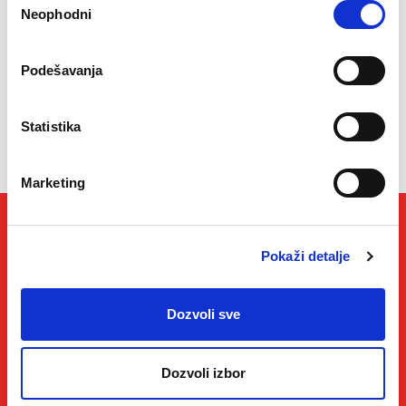
(2)
Tehnička podrška
Neophodni
сагласности
(1)
Некатегоризовано
Podešavanja
Statistika
Marketing
Pokaži detalje
Loopia podrška je tu da Vam
pomogne
Dozvoli sve
Ukoliko Vam je potrebna pomoć, naša podrška je
spremna da odgovori na sva pitanja putem telefona,
Dozvoli izbor
emaila i društvenih mreža.