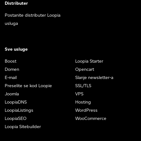
Distributer
Postanite distributer Loopia
usluga
Sve usluge
Boost
Loopia Starter
Domen
Opencart
E-mail
Slanje newsletter-a
Preselite se kod Loopie
SSL/TLS
Joomla
VPS
LoopiaDNS
Hosting
LoopiaListings
WordPress
LoopiaSEO
WooCommerce
Loopia Sitebuilder