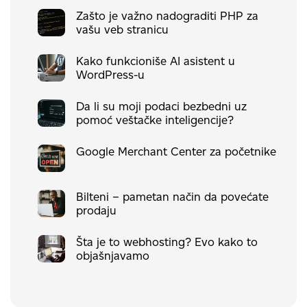
Zašto je važno nadograditi PHP za
vašu veb stranicu
Kako funkcioniše AI asistent u
WordPress-u
Da li su moji podaci bezbedni uz
pomoć veštačke inteligencije?
Google Merchant Center za početnike
Bilteni – pametan način da povećate
prodaju
Šta je to webhosting? Evo kako to
objašnjavamo