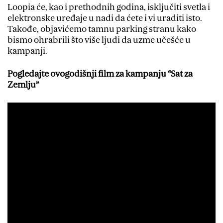
Loopia će, kao i prethodnih godina, isključiti svetla i
elektronske uređaje u nadi da ćete i vi uraditi isto.
Takođe, objavićemo tamnu parking stranu kako
bismo ohrabrili što više ljudi da uzme učešće u
kampanji.
Pogledajte ovogodišnji film za kampanju “Sat za
Zemlju”