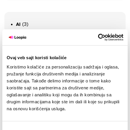
(3)
AI
(10)
Bezbednost
(1)
CSS i Dizajn
(9)
Domeni
(6)
E-trgovina
Ovaj veb sajt koristi kolačiće
(4)
Kampanje
Koristimo kolačiće za personalizaciju sadržaja i oglasa,
pružanje funkcija društvenih medija i analiziranje
(1)
Najave
saobraćaja. Takođe delimo informacije o tome kako
(16)
Razno
koristite sajt sa partnerima za društvene medije,
(51)
Saveti i uputstva
oglašavanje i analitiku koji mogu da ih kombinuju sa
Društvene mreže
(9)
drugim informacijama koje ste im dali ili koje su prikupili
E-mail marketing
(6)
na osnovu korišćenja usluga.
Preduzetništvo
(24)
SEO
(5)
WordPress
(5)
Избор