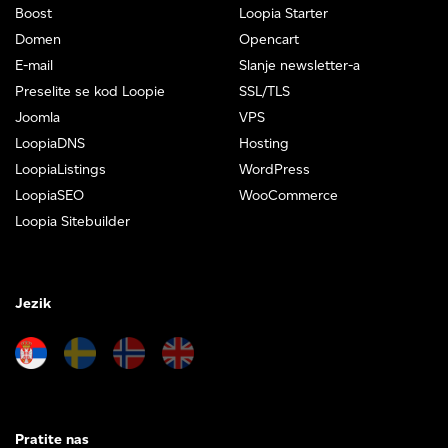
Boost
Loopia Starter
Domen
Opencart
E-mail
Slanje newsletter-a
Preselite se kod Loopie
SSL/TLS
Joomla
VPS
LoopiaDNS
Hosting
LoopiaListings
WordPress
LoopiaSEO
WooCommerce
Loopia Sitebuilder
Jezik
Pratite nas