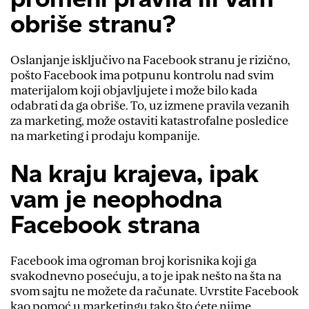
obriše stranu?
Oslanjanje isključivo na Facebook stranu je rizično,
pošto Facebook ima potpunu kontrolu nad svim
materijalom koji objavljujete i može bilo kada
odabrati da ga obriše. To, uz izmene pravila vezanih
za marketing, može ostaviti katastrofalne posledice
na marketing i prodaju kompanije.
Na kraju krajeva, ipak
vam je neophodna
Facebook strana
Facebook ima ogroman broj korisnika koji ga
svakodnevno posećuju, a to je ipak nešto na šta na
svom sajtu ne možete da računate. Uvrstite Facebook
kao pomoć u marketingu tako što ćete njime