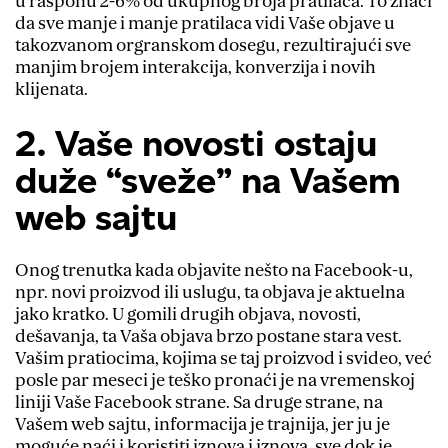
u rasponu 2-6% od ukupnog broja pratilaca. To znači
da sve manje i manje pratilaca vidi Vaše objave u
takozvanom orgranskom dosegu, rezultirajući sve
manjim brojem interakcija, konverzija i novih
klijenata.
2. Vaše novosti ostaju
duže “sveže” na Vašem
web sajtu
Onog trenutka kada objavite nešto na Facebook-u,
npr. novi proizvod ili uslugu, ta objava je aktuelna
jako kratko. U gomili drugih objava, novosti,
dešavanja, ta Vaša objava brzo postane stara vest.
Vašim pratiocima, kojima se taj proizvod i svideo, već
posle par meseci je teško pronaći je na vremenskoj
liniji Vaše Facebook strane. Sa druge strane, na
Vašem web sajtu, informacija je trajnija, jer ju je
moguće naći i koristiti iznova i iznova, sve dok je