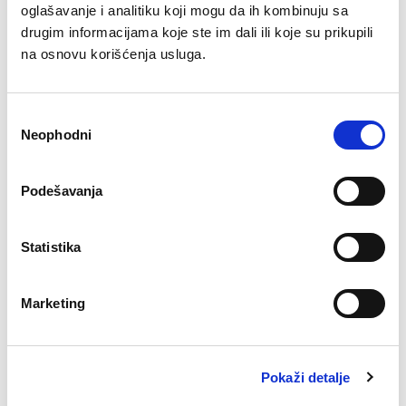
oglašavanje i analitiku koji mogu da ih kombinuju sa
Društvene mreže
E-trgovina
Objavljeno u
,
,
drugim informacijama koje ste im dali ili koje su prikupili
Saveti i uputstva
na osnovu korišćenja usluga.
Oznake
društvene mreže
,
e-mail marketing
,
poslovanje
,
social media
,
web strana
22.02 2017
Избор
autor
Loopia
Neophodni
сагласности
Podešavanja
Statistika
Zašto je važno nadograditi PHP za
vašu veb stranicu
Marketing
Kako funkcioniše AI asistent u
WordPress-u
Pokaži detalje
Da li su moji podaci bezbedni uz
pomoć veštačke inteligencije?