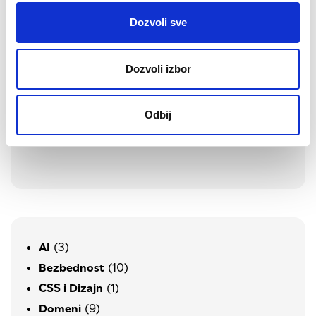
Dozvoli sve
Google Merchant Center za početnike
Dozvoli izbor
Bilteni – pametan način da povećate
prodaju
Odbij
Šta je to webhosting? Evo kako to
objašnjavamo
(3)
AI
(10)
Bezbednost
(1)
CSS i Dizajn
(9)
Domeni