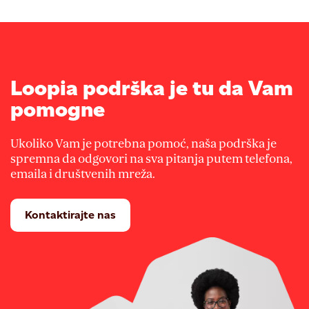
Loopia podrška je tu da Vam
pomogne
Ukoliko Vam je potrebna pomoć, naša podrška je
spremna da odgovori na sva pitanja putem telefona,
emaila i društvenih mreža.
Kontaktirajte nas