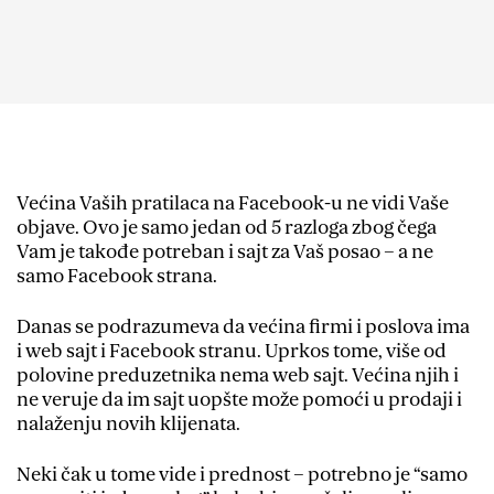
Većina Vaših pratilaca na Facebook-u ne vidi Vaše
objave. Ovo je samo jedan od 5 razloga zbog čega
Vam je takođe potreban i sajt za Vaš posao – a ne
samo Facebook strana.
Danas se podrazumeva da većina firmi i poslova ima
i web sajt i Facebook stranu. Uprkos tome, više od
polovine preduzetnika nema web sajt. Većina njih i
ne veruje da im sajt uopšte može pomoći u prodaji i
nalaženju novih klijenata.
Neki čak u tome vide i prednost – potrebno je “samo