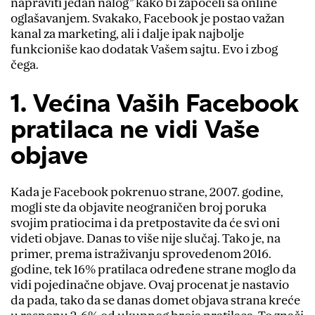
napraviti jedan nalog” kako bi započeli sa online
oglašavanjem. Svakako, Facebook je postao važan
kanal za marketing, ali i dalje ipak najbolje
funkcioniše kao dodatak Vašem sajtu. Evo i zbog
čega.
1. Većina Vaših Facebook
pratilaca ne vidi Vaše
objave
Kada je Facebook pokrenuo strane, 2007. godine,
mogli ste da objavite neograničen broj poruka
svojim pratiocima i da pretpostavite da će svi oni
videti objave. Danas to više nije slučaj. Tako je, na
primer, prema istraživanju sprovedenom 2016.
godine, tek 16% pratilaca određene strane moglo da
vidi pojedinačne objave. Ovaj procenat je nastavio
da pada, tako da se danas domet objava strana kreće