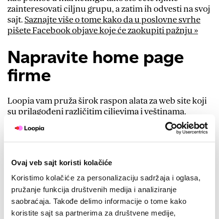
zainteresovati ciljnu grupu, a zatim ih odvesti na svoj
sajt.
Saznajte više o tome kako da u poslovne svrhe
pišete Facebook objave koje će zaokupiti pažnju »
Napravite home page
firme
Loopia vam pruža širok raspon alata za web site koji
su prilagođeni različitim ciljevima i veštinama.
Odaberite neki od poznatih alata kao što su
WordPress, Joomla! ili naš super jednostavni alat
Loopia Site Bilder.
Pogledajte naše alate za izradu
web strane »
Ovaj veb sajt koristi kolačiće
Podelite ovu objavu:
Koristimo kolačiće za personalizaciju sadržaja i oglasa,
pružanje funkcija društvenih medija i analiziranje
Facebook
LinkedIn
Twitter
Email
saobraćaja. Takođe delimo informacije o tome kako
koristite sajt sa partnerima za društvene medije,