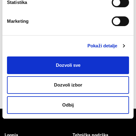
Statistika
Vašu
Društvene mreže
Razno
Objavljeno u
,
,
firmu
Saveti i uputstva
Marketing
Oznake
društvene mreže
,
facebook
,
saveti
,
social media
31.05 2016
autor
Loopia
Pokaži detalje
Dozvoli sve
Dozvoli izbor
Odbij
Loopia
Tehnička podrška