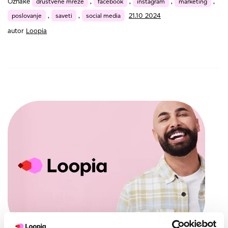
Oznake
društvene mreže
,
facebook
,
instagram
,
marketing
,
poslovanje
,
saveti
,
social media
21.10 2024
autor
Loopia