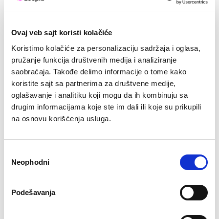
Kako napisati zanimljiv
Ovaj veb sajt koristi kolačiće
Facebook post za Vašu firmu
Koristimo kolačiće za personalizaciju sadržaja i oglasa,
pružanje funkcija društvenih medija i analiziranje
Dakle, napravili ste Facebook stranu Vaše firme i
saobraćaja. Takođe delimo informacije o tome kako
sada razmatrate kako da kreirate zanimljive postove
koristite sajt sa partnerima za društvene medije,
kojima bi privukli pažnju pratilaca. Spremili smo par
saveta koji Vam mogu pomoći. Koliko dugačak
oglašavanje i analitiku koji mogu da ih kombinuju sa
Facebook post treba da bude? Da bi ste privukli što
drugim informacijama koje ste im dali ili koje su prikupili
više pažnje svojim objavama, preporučujemo da one
na osnovu korišćenja usluga.
budu kratke. Istraživanja su pokazala da objave / […]
Избор
from
Ceo članak
Neophodni
сагласности
Kako
napisati
zanimljiv
Podelite ovu objavu:
Podešavanja
Facebook
post
Facebook
LinkedIn
Twitter
Email
za