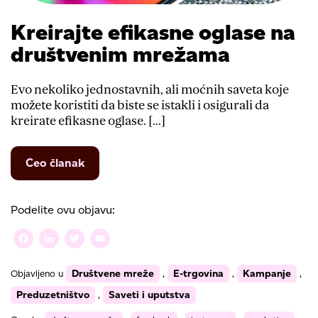
Kreirajte efikasne oglase na
društvenim mrežama
Evo nekoliko jednostavnih, ali moćnih saveta koje
možete koristiti da biste se istakli i osigurali da
kreirate efikasne oglase. […]
from
Ceo članak
Kreirajte
efikasne
oglase
Podelite ovu objavu:
na
društvenim
Facebook
LinkedIn
Twitter
Email
mrežama
Društvene mreže
E-trgovina
Kampanje
Objavljeno u
,
,
,
Preduzetništvo
Saveti i uputstva
,