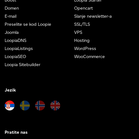
Boost
Loopia Starter
Domen
Opencart
E-mail
Slanje newsletter-a
Preselite se kod Loopie
SSL/TLS
Joomla
VPS
LoopiaDNS
Hosting
LoopiaListings
WordPress
LoopiaSEO
WooCommerce
Loopia Sitebuilder
Jezik
Pratite nas