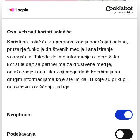
Ovaj veb sajt koristi kolačiće
Šta je hosting? Da probamo
Koristimo kolačiće za personalizaciju sadržaja i oglasa,
pružanje funkcija društvenih medija i analiziranje
da objasnimo
saobraćaja. Takođe delimo informacije o tome kako
koristite sajt sa partnerima za društvene medije,
Šta je hosting? Značenje ove reči nije baš jasno svima.
oglašavanje i analitiku koji mogu da ih kombinuju sa
Mi bismo to jednostavno opisali kao kompjuter koji
drugim informacijama koje ste im dali ili koje su prikupili
je uvek povezan na internet, a na koji smeštate
na osnovu korišćenja usluga.
sadržaj svog sajta ili e-prodavnice, tako da ga
posetioci mogu uvek videti, a da taj sadržaj ne
moraju imati snimljen na svom računaru. Loopia
Избор
ima više internet konekcija, […]
Neophodni
сагласности
from
Ceo članak
Šta
Podešavanja
je