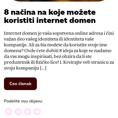
8 načina na koje možete
koristiti internet domen
Internet domen je vaša sopstvena online adresa i čini
važan deo vašeg identiteta ili identiteta vaše
kompanije. Ali za šta možete da koristite svoje ime
domena? Ovde ćete dobiti 8 ideja za koje se nadamo
da vas mogu inspirisati, bez obzira da li ste
preduzetnik ili fizičko lice! 1. Kreirajte veb stranicu za
svoju kompaniju […]
from
Ceo članak
8
načina
na
Podelite ovu objavu:
koje
možete
Facebook
LinkedIn
Twitter
Email
koristiti