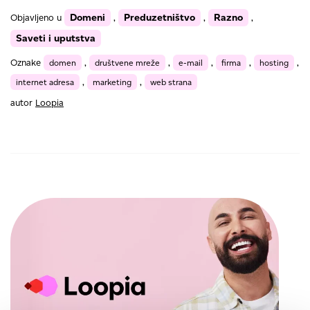
internet
Domeni
Preduzetništvo
Razno
Objavljeno u
,
,
,
domen
Saveti i uputstva
Oznake
domen
,
društvene mreže
,
e-mail
,
firma
,
hosting
,
internet adresa
,
marketing
,
web strana
autor
Loopia